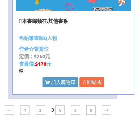
本書歸類在:
其他書系
色鉛筆畫超Q人物
作者☆管育伶
定價：$240元
會員價:
$170
元
略
加入購物車
立即結帳
3
1
2
4
5
6