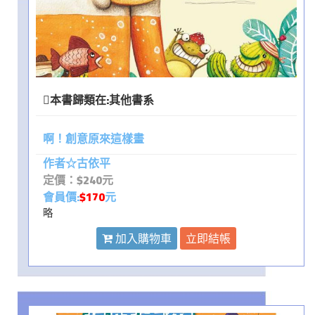
本書歸類在:
其他書系
啊！創意原來這樣畫
作者☆古依平
定價：$240元
會員價:
$170
元
略
加入購物車
立即結帳