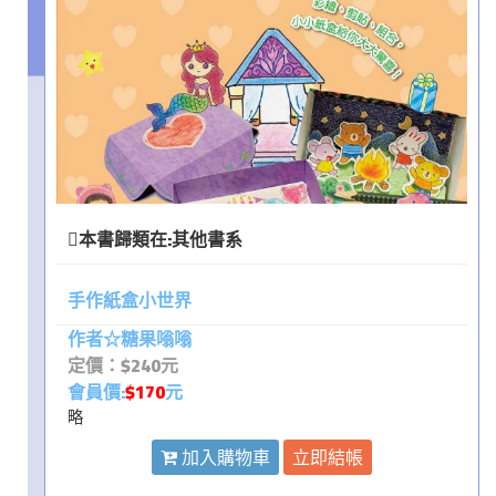
本書歸類在:
其他書系
手作紙盒小世界
作者☆糖果嗡嗡
定價：$240元
會員價:
$170
元
略
加入購物車
立即結帳