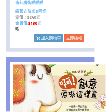
奇幻魔術變變變
編著☆苗米&阿怪
定價：$240元
會員價:
$130
元
略
加入購物車
立即結帳