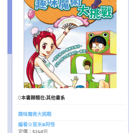
本書歸類在:
其他書系
趣味魔術大挑戰
編著☆苗米&阿怪
定價：$240元