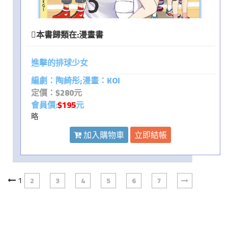
本書歸類在:
漫畫書
進擊的排球少女
編劇：陶綺彤;漫畫：KOI
定價：$280元
會員價:
$195
元
略
加入購物車
立即結帳
1
2
3
4
5
6
7