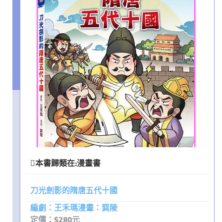
本書歸類在:
漫畫書
刀光劍影的隋唐五代十國
編劇：王禾瑪漫畫：巽陵
定價：$280元