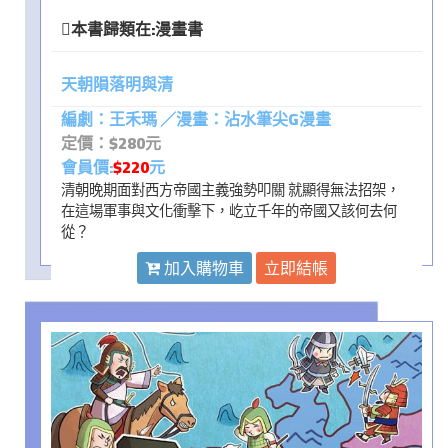
本書歸類在:
漫畫書
天朝隕落明與清
編劇：王禾瑪 ／漫畫：沾水筆尖G漫畫
定價：$280元
會員價:
$220
元
清朝晚期面對西方帝國主義強勢叩關 就顯得無法招架，
在這場軍事與文化衝擊下，屹立千年的帝國又該何去何
從？
加入購物車
立即結帳