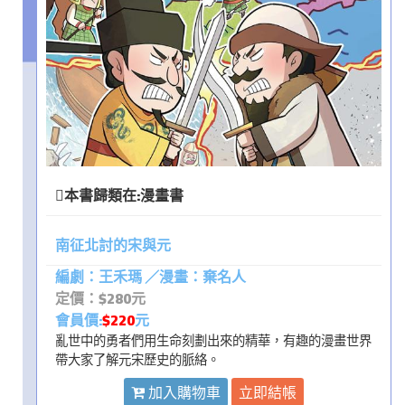
本書歸類在:
漫畫書
南征北討的宋與元
編劇：王禾瑪 ／漫畫：棄名人
定價：$280元
會員價:
$220
元
亂世中的勇者們用生命刻劃出來的精華，有趣的漫畫世界
帶大家了解元宋歷史的脈絡。
加入購物車
立即結帳