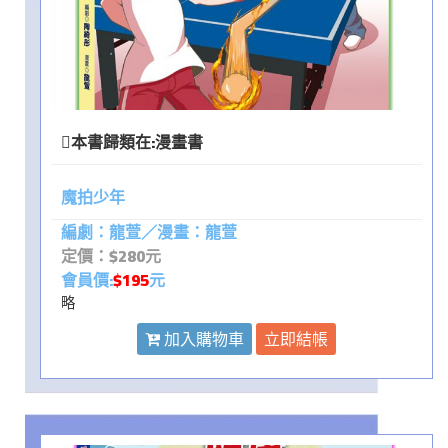
本書歸類在:
漫畫書
魔拍少年
編劇：龍萱／漫畫：龍萱
定價：$280元
會員價:
$195
元
略
加入購物車
立即結帳