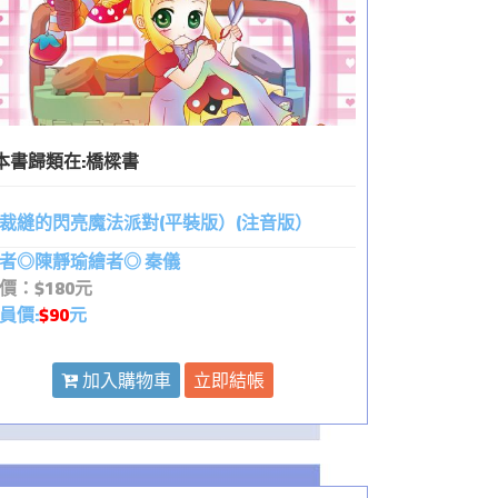
本書歸類在:
橋樑書
裁縫的閃亮魔法派對(平裝版）(注音版）
者◎陳靜瑜繪者◎ 秦儀
價：$180元
員價:
$90
元
加入購物車
立即結帳