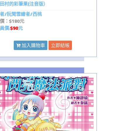
田村的彩筆果(注音版）
者/阮聞雪繪者/西桃
價：$180元
員價:
$90
元
加入購物車
立即結帳