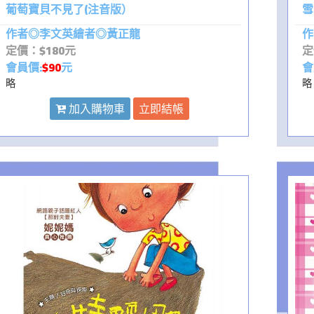
葡萄寶貝不見了(注音版）
雪
作者◎李文英繪者◎黃正龍
作
定價：$180元
定
會員價:
$90
元
會
略
略
加入購物車
立即結帳