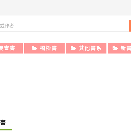
漫畫書
橋樑書
其他書系
新
書