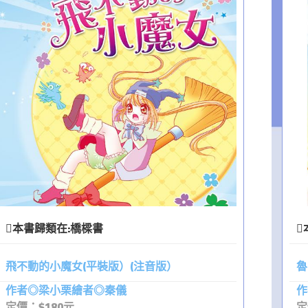
本書歸類在:
橋樑書
飛不動的小魔女(平裝版）(注音版）
魯
作者◎梁小栗繪者◎秦儀
作
定價：$180元
定