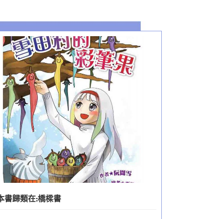
本書歸類在:
橋樑書