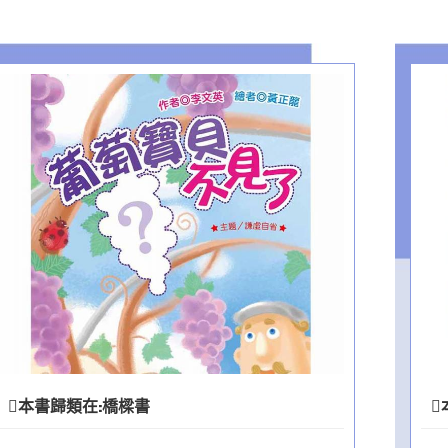
本書歸類在:
橋樑書