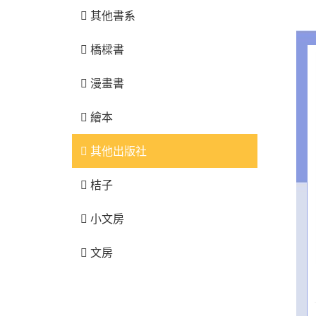
其他書系
橋樑書
漫畫書
繪本
其他出版社
桔子
小文房
文房