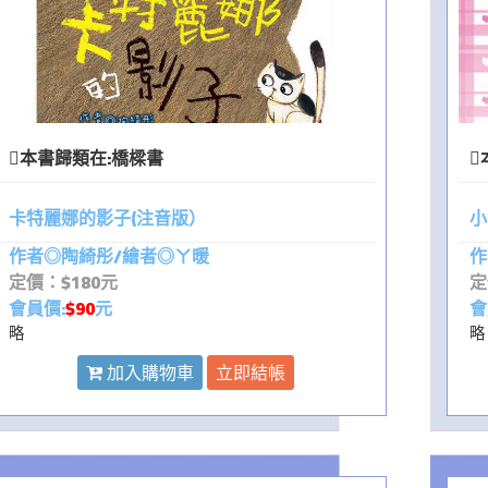
本書歸類在:
橋樑書
卡特麗娜的影子(注音版）
小
作者◎陶綺彤/繪者◎ㄚ暖
作
定價：$180元
定
會員價:
$90
元
會
略
略
加入購物車
立即結帳