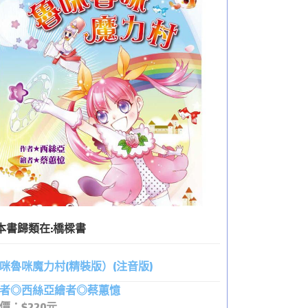
本書歸類在:
橋樑書
咪魯咪魔力村(精裝版）(注音版)
者◎西絲亞繪者◎蔡蕙憶
價：$220元