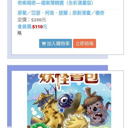
奇案揭密—檔案簿精選（全彩漫畫版）
原著／亞瑟．柯南．道爾；原創漫畫／橋奇
定價：$200元
會員價:
$110
元
略
加入購物車
立即結帳