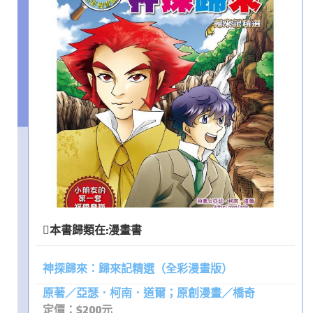
本書歸類在:
漫畫書
神探歸來：歸來記精選（全彩漫畫版）
原著／亞瑟．柯南．道爾；原創漫畫／橋奇
定價：$200元