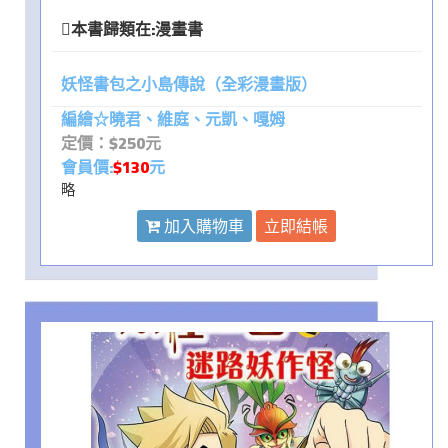
本書歸類在:
漫畫書
妖怪書包之小島傳說（全彩漫畫版）
編繪☆曉君、維庭、元凱、嘎姆
定價：$250元
會員價:
$130
元
略
加入購物車
立即結帳