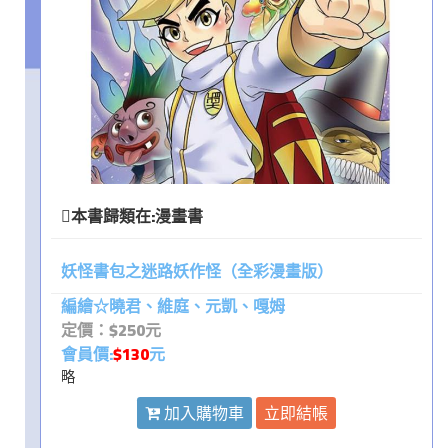
本書歸類在:
漫畫書
妖怪書包之迷路妖作怪（全彩漫畫版）
編繪☆曉君、維庭、元凱、嘎姆
定價：$250元
會員價:
$130
元
略
加入購物車
立即結帳