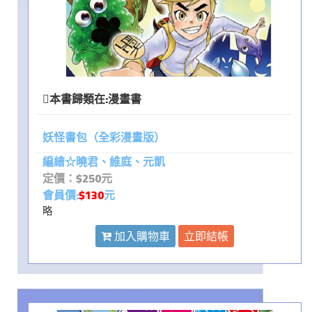
本書歸類在:
漫畫書
妖怪書包（全彩漫畫版）
編繪☆曉君、維庭、元凱
定價：$250元
會員價:
$130
元
略
加入購物車
立即結帳