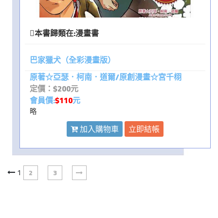
本書歸類在:
漫畫書
巴家獵犬（全彩漫畫版）
原著☆亞瑟．柯南．道爾/原創漫畫☆宮千栩
定價：$200元
會員價:
$110
元
略
加入購物車
立即結帳
1
2
3