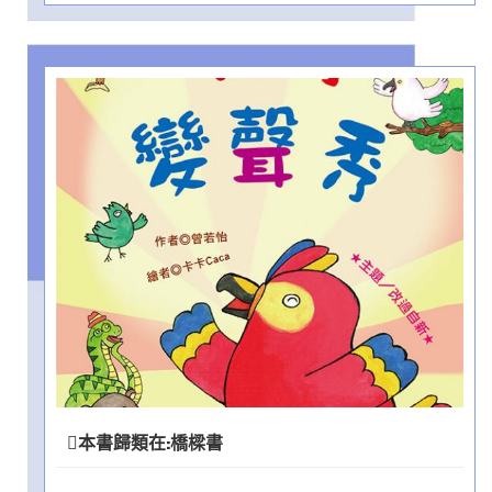
本書歸類在:
橋樑書