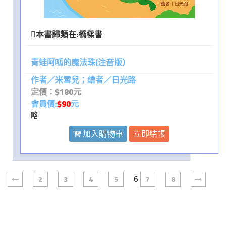
本書歸類在:
橋樑書
青蛙阿呱的魔法珠(注音版）
作者／米雪兒；繪者／日光路
定價：$180元
會員價:
$90
元
略
加入購物車
立即結帳
6
2
3
4
5
7
8