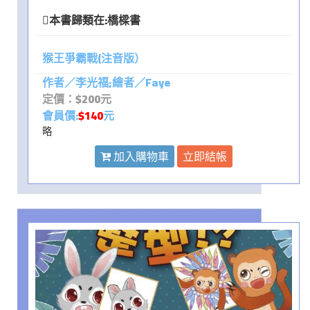
本書歸類在:
橋樑書
猴王爭霸戰(注音版）
作者／李光福;繪者／Faye
定價：$200元
會員價:
$140
元
略
加入購物車
立即結帳