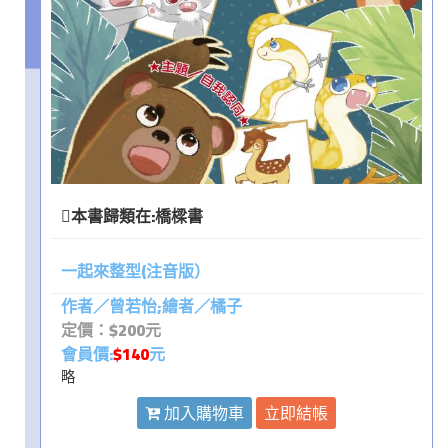
本書歸類在:
橋樑書
一起來整型(注音版）
作者／曾若怡;繪者／橘子
定價：$200元
會員價:
$140
元
略
加入購物車
立即結帳