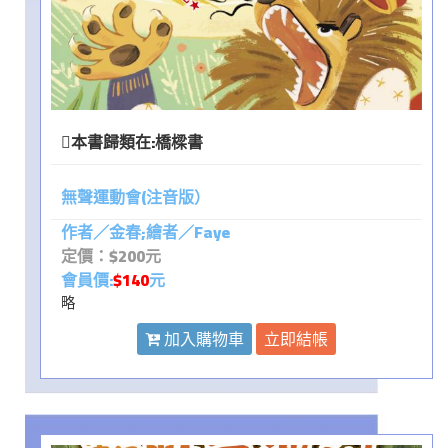
本書歸類在:
橋樑書
無聲運動會(注音版）
作者／金春;繪者／Faye
定價：$200元
會員價:
$140
元
略
加入購物車
立即結帳