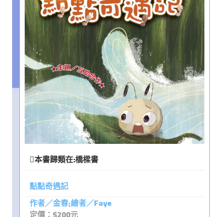
本書歸類在:
橋樑書
點點奇遇記
作者／金春;繪者／Faye
定價：$200元