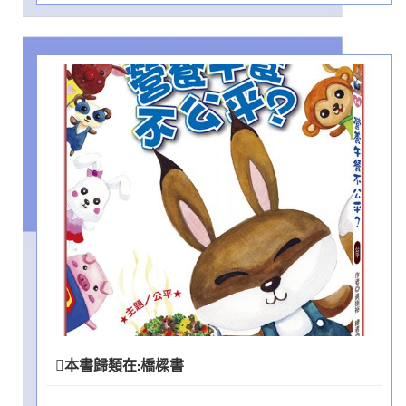
本書歸類在:
橋樑書