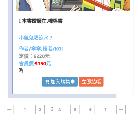
本書歸類在:
橋樑書
小氣鬼喝涼水？
作者/寧寧;繪者/KOI
定價：$220元
會員價:
$150
元
略
加入購物車
立即結帳
3
1
2
4
5
6
7