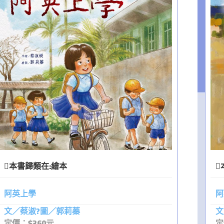
本書歸類在:
繪本
阿英上學
阿
文／蔡淑?圖／郭莉蓁
文
定價：$360元
定