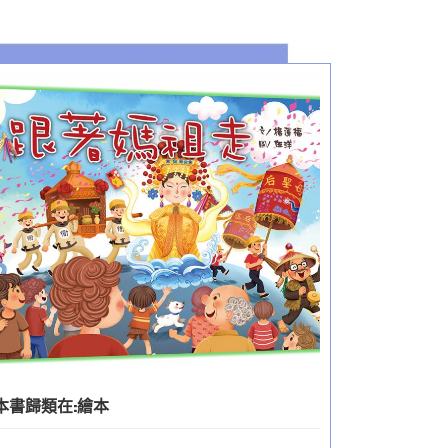
本書歸類在:
繪本