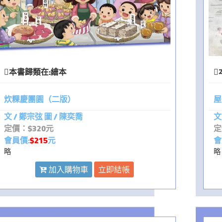
本書歸類在:
繪本
炊粿慶團園（二版）
屋
文 / 鄭宗弦 圖 / 陳奕喬
文
定價：$320元
定
會員價:
$215
元
會
略
略
加入購物車
立即結帳