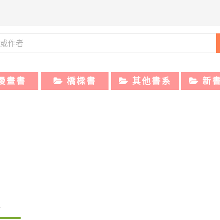
漫畫書
橋樑書
其他書系
新