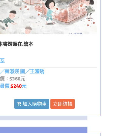
本書歸類在:
繪本
瓦
／蔡淑媖 圖／王瀅琇
價：$360元
員價:
$240
元
加入購物車
立即結帳