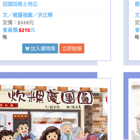
田頭田尾土地公
跟
文／楊蓮福圖／洪正輝
文
定價：$320元
定
會員價:
$215
元
會
略
略
加入購物車
立即結帳