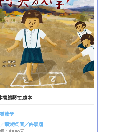
本書歸類在:
繪本
英放學
／蔡淑媖 圖／許景翔
價：$360元