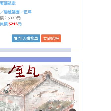
著媽祖走
／楊蓮福圖／伍洋
價：$320元
員價:
$215
元
加入購物車
立即結帳