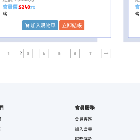
會員價:
$240
元
會
略
略
加入購物車
立即結帳
2
1
3
4
5
6
7
們
會員服務
紹
會員專區
集
加入會員
作
服務條款