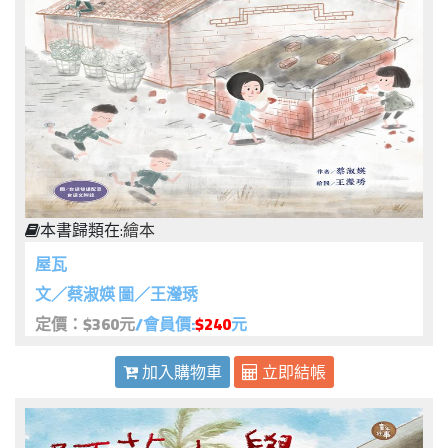
本書歸類在:
繪本
屋瓦
文／蔡淑媖 圖／王瀅琇
定價：$360元
/會員價:
$240
元
加入購物車
立即結帳