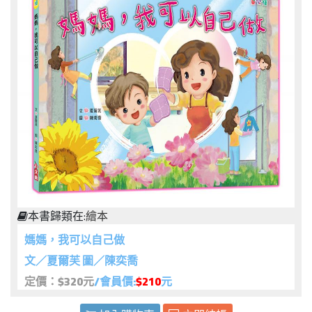
本書歸類在:
繪本
媽媽，我可以自己做
文／夏爾芙 圖／陳奕喬
定價：$320元
/會員價:
$210
元