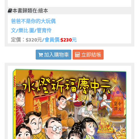
本書歸類在:
繪本
爸爸不是你的大玩偶
文/樂比 圖/管育伶
定價：$320元
/會員價:
$230
元
加入購物車
立即結帳