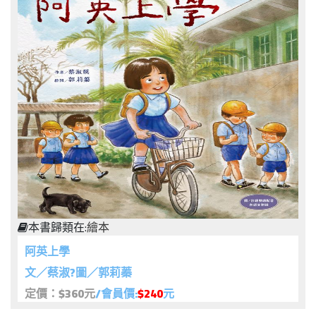
本書歸類在:
繪本
阿英上學
文／蔡淑?圖／郭莉蓁
定價：$360元
/會員價:
$240
元