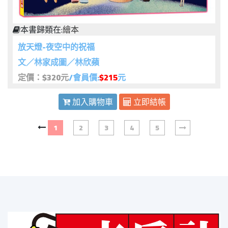
本書歸類在:
繪本
放天燈-夜空中的祝福
文／林家成圖／林欣蘋
定價：$320元
/會員價:
$215
元
加入購物車
立即結帳
1
2
3
4
5