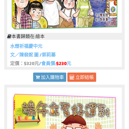
本書歸類在:
繪本
水燈祈福慶中元
文／陳裴妮 圖 /郭莉蓁
定價：$320元
/會員價:
$230
元
加入購物車
立即結帳