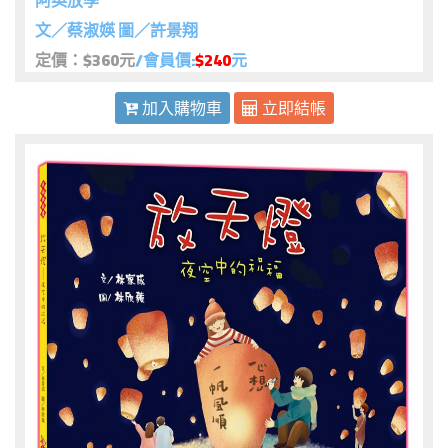
阿英放學
文／蔡淑媖 圖／許景翔
定價：$360元
/會員價:
$240
元
加入購物車
立即結帳