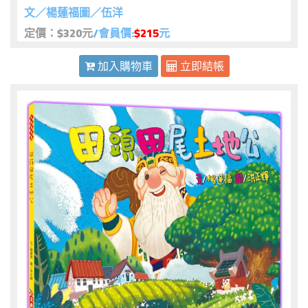
文／楊蓮福圖／伍洋
定價：$320元
/會員價:
$215
元
加入購物車
立即結帳