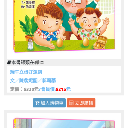
本書歸類在:
繪本
端午立蛋好運到
文／陳裴妮圖／郭莉蓁
定價：$320元
/會員價:
$215
元
加入購物車
立即結帳