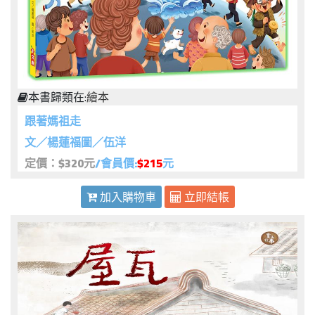
本書歸類在:
繪本
跟著媽祖走
文／楊蓮福圖／伍洋
定價：$320元
/會員價:
$215
元
加入購物車
立即結帳