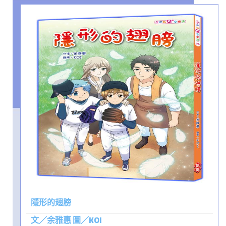
隱形的翅膀
文／余雅惠 圖／KOI