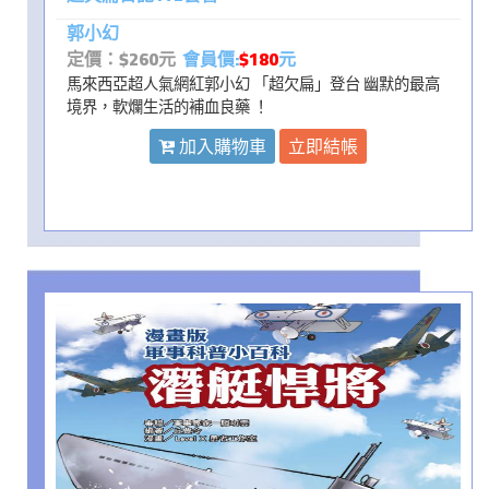
郭小幻
定價：$260元
會員價:
$180
元
馬來西亞超人氣網紅郭小幻 「超欠扁」登台 幽默的最高
境界，軟爛生活的補血良藥 ！
加入購物車
立即結帳