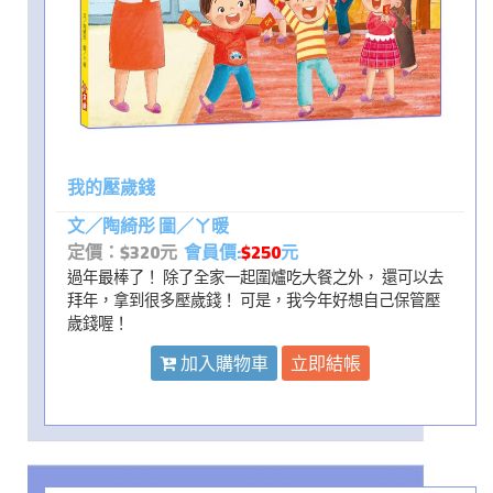
我的壓歲錢
文／陶綺彤 圖／ㄚ暖
定價：$320元
會員價:
$250
元
過年最棒了！ 除了全家一起圍爐吃大餐之外， 還可以去
拜年，拿到很多壓歲錢！ 可是，我今年好想自己保管壓
歲錢喔！
加入購物車
立即結帳