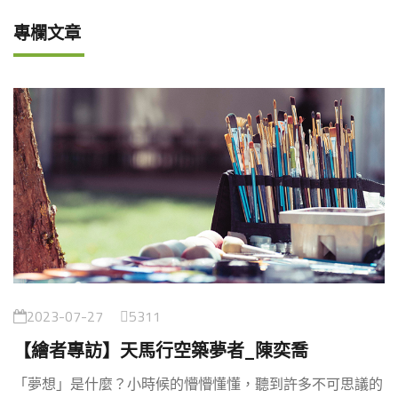
專欄文章
2023-07-27
5311
【繪者專訪】天馬行空築夢者_陳奕喬
「夢想」是什麼？小時候的懵懵懂懂，聽到許多不可思議的