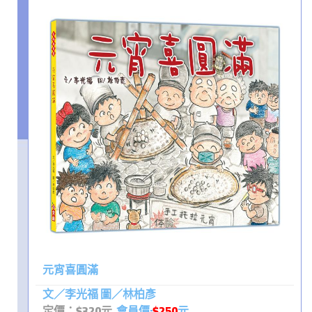
元宵喜圓滿
文／李光福 圖／林柏彥
定價：$320元
會員價:
$250
元