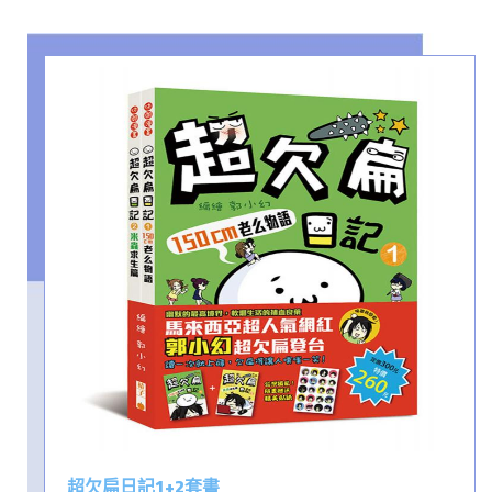
超欠扁日記1+2套書