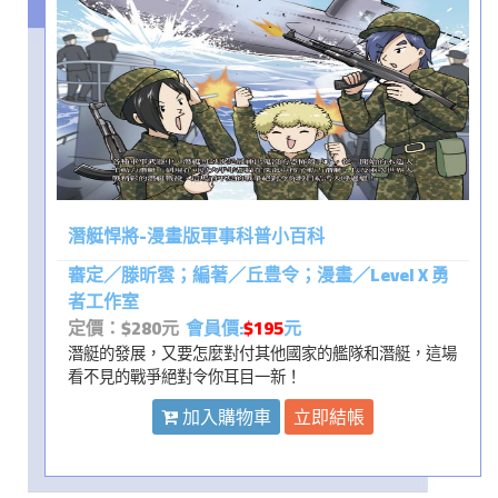
潛艇悍將-漫畫版軍事科普小百科
審定／滕昕雲；編著／丘豊令；漫畫／Level X 勇
者工作室
定價：$280元
會員價:
$195
元
潛艇的發展，又要怎麼對付其他國家的艦隊和潛艇，這場
看不見的戰爭絕對令你耳目一新！
加入購物車
立即結帳