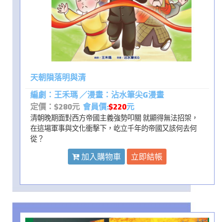
天朝隕落明與清
編劇：王禾瑪 ／漫畫：沾水筆尖G漫畫
定價：$280元
會員價:
$220
元
清朝晚期面對西方帝國主義強勢叩關 就顯得無法招架，
在這場軍事與文化衝擊下，屹立千年的帝國又該何去何
從？
加入購物車
立即結帳