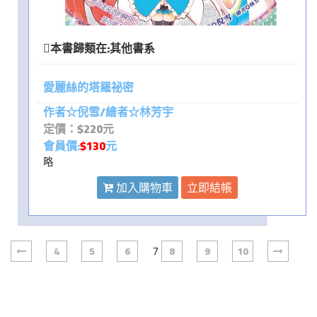
本書歸類在:
其他書系
愛麗絲的塔羅祕密
作者☆倪雪/繪者☆林芳宇
定價：$220元
會員價:
$130
元
略
加入購物車
立即結帳
7
4
5
6
8
9
10