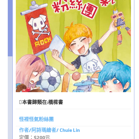
本書歸類在:
橋樑書
怪裡怪氣粉絲團
作者/阿詩瑪繪者/ Chuie Lin
定價：$200元