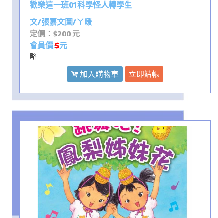
歡樂這一班01科學怪人轉學生
文/張嘉文圖/ㄚ暖
定價：$200 元
會員價:
$
元
略
加入購物車
立即結帳