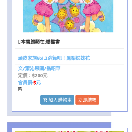
本書歸類在:
橋樑書
頑皮家族Vol.2跳舞吧！鳳梨姊妹花
文/蕭沁恩圖/翁昭華
定價：$200元
會員價:
$
元
略
加入購物車
立即結帳