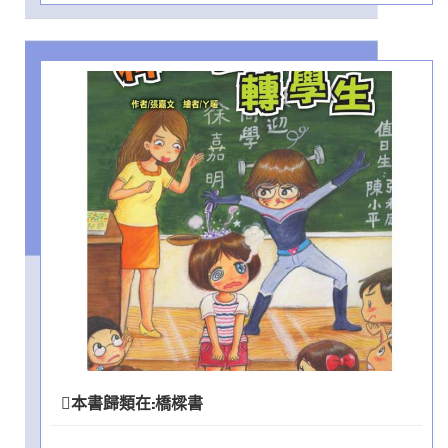
本書歸類在:
橋樑書