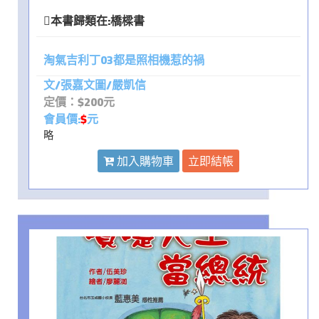
本書歸類在:
橋樑書
淘氣吉利丁03都是照相機惹的禍
文/張嘉文圖/嚴凱信
定價：$200元
會員價:
$
元
略
加入購物車
立即結帳