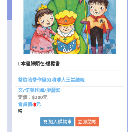
本書歸類在:
橋樑書
雙胞胎愛作怪03噴嚏大王當總統
文/伍美珍圖/廖麗洳
定價：$200元
會員價:
$
元
略
加入購物車
立即結帳