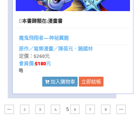
本書歸類在:
漫畫書
魔鬼飛翔者—神祕翼龍
原作／寫樂漫畫／陳葆元．饒國林
定價：$260元
會員價:
$180
元
略
加入購物車
立即結帳
5
2
3
4
6
7
8