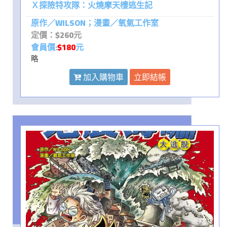
Ｘ探險特攻隊：火燒摩天樓逃生記
原作／WILSON；漫畫／氧氣工作室
定價：$260元
會員價:
$180
元
略
加入購物車
立即結帳