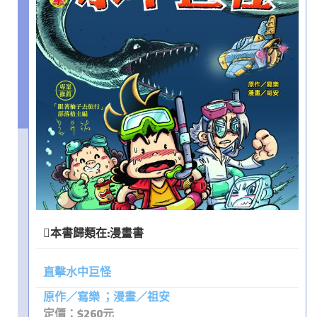
本書歸類在:
漫畫書
直擊水中巨怪
原作／寫樂 ；漫畫／祖安
定價：$260元