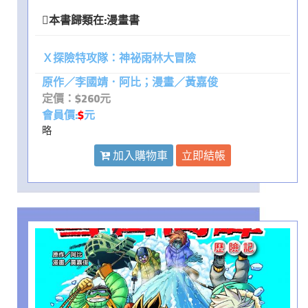
本書歸類在:
漫畫書
Ｘ探險特攻隊：神祕雨林大冒險
原作／李國靖．阿比；漫畫／黃嘉俊
定價：$260元
會員價:
$
元
略
加入購物車
立即結帳