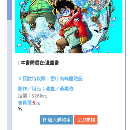
本書歸類在:
漫畫書
Ｘ探險特攻隊：雪山高峰歷險記
原作／阿比；漫畫／黃嘉俊
定價：$260元
會員價:
$
元
略
加入購物車
立即結帳