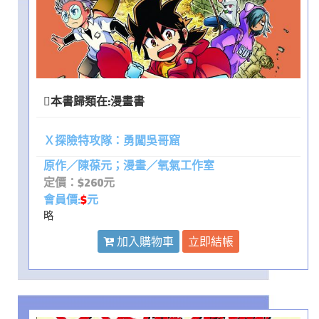
本書歸類在:
漫畫書
Ｘ探險特攻隊：勇闖吳哥窟
原作／陳葆元；漫畫／氧氣工作室
定價：$260元
會員價:
$
元
略
加入購物車
立即結帳