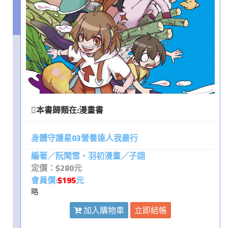
本書歸類在:
漫畫書
身體守護星03營養達人我最行
編著／阮聞雪、羽初漫畫／子詡
定價：$280元
會員價:
$195
元
略
加入購物車
立即結帳