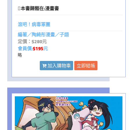
本書歸類在:
漫畫書
滾吧！病毒軍團
編著／陶綺彤漫畫／子詡
定價：$280元
會員價:
$195
元
略
加入購物車
立即結帳