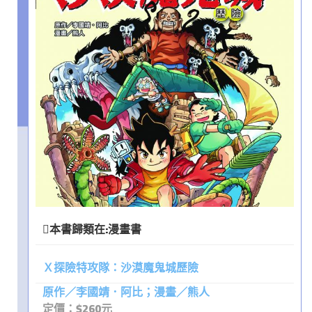
本書歸類在:
漫畫書
Ｘ探險特攻隊：沙漠魔鬼城歷險
原作／李國靖．阿比；漫畫／熊人
定價：$260元