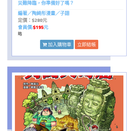
災難降臨，你準備好了嗎？
編著／陶綺彤漫畫／子詡
定價：$280元
會員價:
$195
元
略
加入購物車
立即結帳