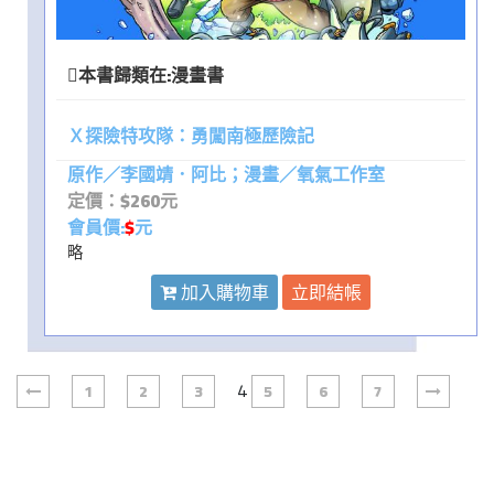
本書歸類在:
漫畫書
Ｘ探險特攻隊：勇闖南極歷險記
原作／李國靖．阿比；漫畫／氧氣工作室
定價：$260元
會員價:
$
元
略
加入購物車
立即結帳
4
1
2
3
5
6
7