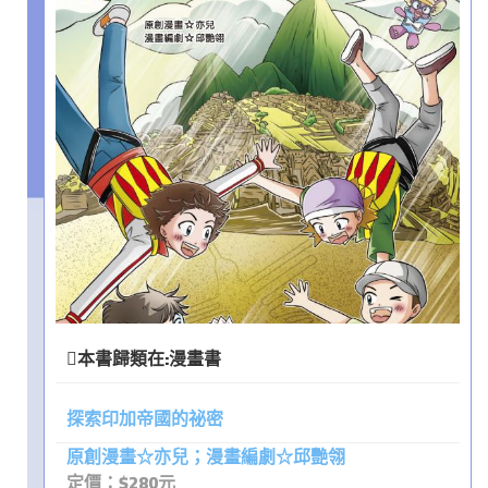
本書歸類在:
漫畫書
探索印加帝國的祕密
原創漫畫☆亦兒；漫畫編劇☆邱艷翎
定價：$280元