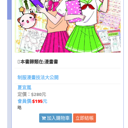
本書歸類在:
漫畫書
制服漫畫技法大公開
夏宜嵐
定價：$280元
會員價:
$195
元
略
加入購物車
立即結帳