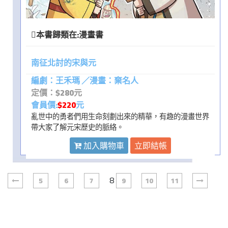
本書歸類在:
漫畫書
南征北討的宋與元
編劇：王禾瑪 ／漫畫：棄名人
定價：$280元
會員價:
$220
元
亂世中的勇者們用生命刻劃出來的精華，有趣的漫畫世界
帶大家了解元宋歷史的脈絡。
加入購物車
立即結帳
8
5
6
7
9
10
11