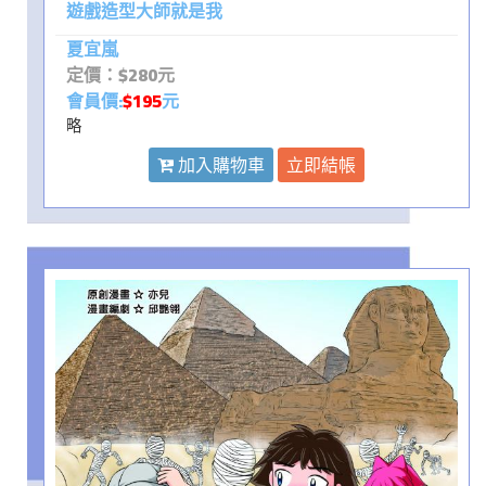
遊戲造型大師就是我
夏宜嵐
定價：$280元
會員價:
$195
元
略
加入購物車
立即結帳