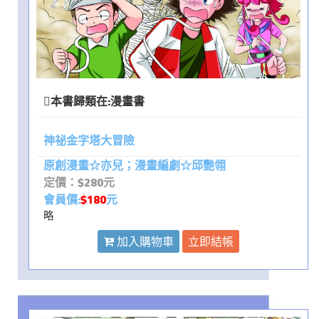
本書歸類在:
漫畫書
神祕金字塔大冒險
原創漫畫☆亦兒；漫畫編劇☆邱艷翎
定價：$280元
會員價:
$180
元
略
加入購物車
立即結帳