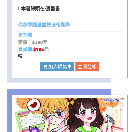
本書歸類在:
漫畫書
偶像學園漫畫技法輕鬆學
夏宜嵐
定價：$280元
會員價:
$195
元
略
加入購物車
立即結帳