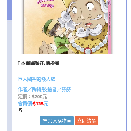
本書歸類在:
橋樑書
巨人國裡的矮人族
作者／陶綺彤;繪者／詩詩
定價：$200元
會員價:
$135
元
略
加入購物車
立即結帳