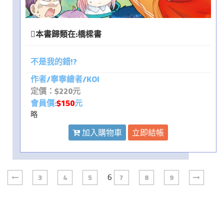
本書歸類在:
橋樑書
不是我的錯!?
作者/寧寧繪者/KOI
定價：$220元
會員價:
$150
元
略
加入購物車
立即結帳
6
3
4
5
7
8
9