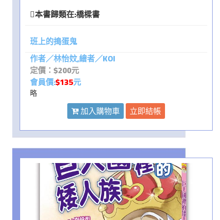
本書歸類在:
橋樑書
班上的搗蛋鬼
作者／林怡妏,繪者／KOI
定價：$200元
會員價:
$135
元
略
加入購物車
立即結帳