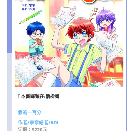
本書歸類在:
橋樑書
假的一百分
作者/寧寧繪者/KOI
定價：$220元