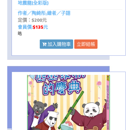
地震龍(全彩版)
作者／陶綺彤;繪者／子詡
定價：$200元
會員價:
$135
元
略
加入購物車
立即結帳