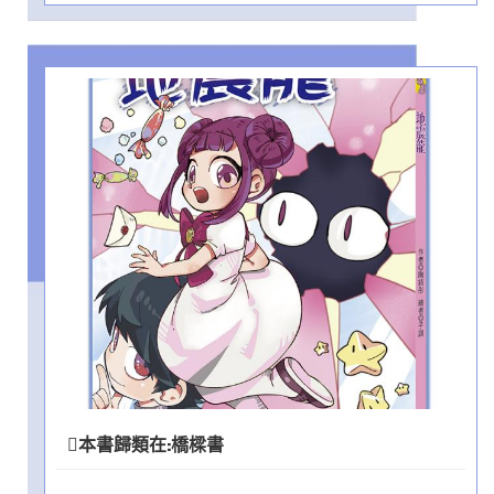
本書歸類在:
橋樑書