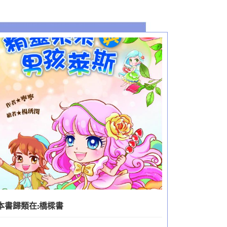
本書歸類在:
橋樑書