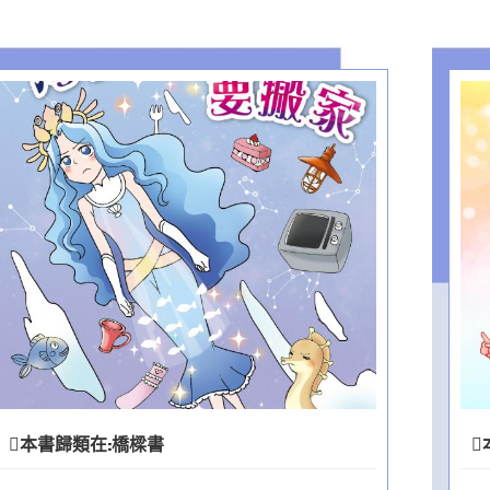
本書歸類在:
橋樑書