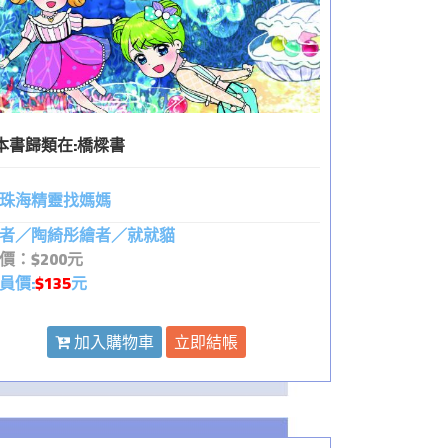
本書歸類在:
橋樑書
珠海精靈找媽媽
者／陶綺彤繪者／就就貓
價：$200元
員價:
$135
元
加入購物車
立即結帳