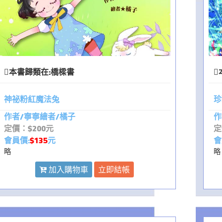
本書歸類在:
橋樑書
神祕粉紅魔法兔
珍
作者/寧寧繪者/橘子
作
定價：$200元
定
會員價:
$135
元
會
略
略
加入購物車
立即結帳