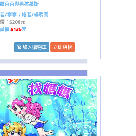
靈朵朵與男孩萊斯
者/寧寧；繪者/楊琇閔
價：$200元
員價:
$135
元
加入購物車
立即結帳