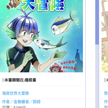
本書歸類在:
橋樑書
海底世界大冒險
怪
作者／金春繪者／詩詩
作
定價：$200元
定