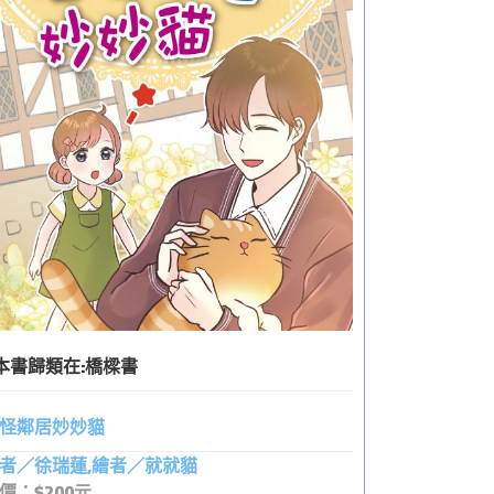
本書歸類在:
橋樑書
怪鄰居妙妙貓
者／徐瑞蓮,繪者／就就貓
價：$200元