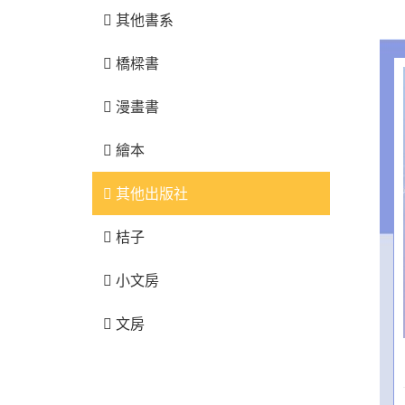
其他書系
橋樑書
漫畫書
繪本
其他出版社
桔子
小文房
文房