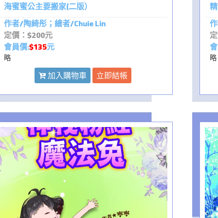
海蜜蜜公主要搬家(二版）
精
作者/陶綺彤；繪者/Chuie Lin
作
定價：$200元
定
會員價:
$135
元
會
略
略
加入購物車
立即結帳