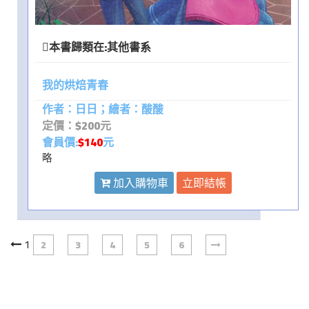
本書歸類在:
其他書系
我的烘焙青春
作者：日日；繪者：酸酸
定價：$200元
會員價:
$140
元
略
加入購物車
立即結帳
1
2
3
4
5
6