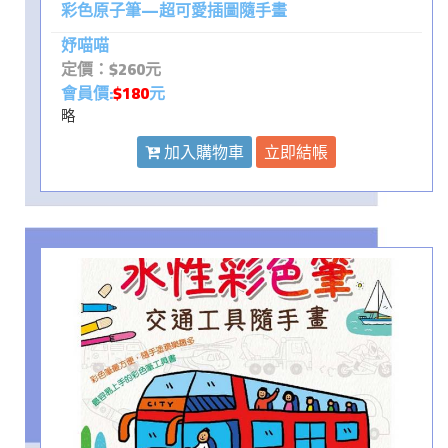
彩色原子筆—超可愛插圖隨手畫
妤喵喵
定價：$260元
會員價:
$180
元
略
加入購物車
立即結帳