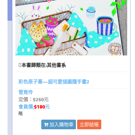
本書歸類在:
其他書系
彩色原子筆—超可愛插圖隨手畫2
管育伶
定價：$260元
會員價:
$180
元
略
加入購物車
立即結帳