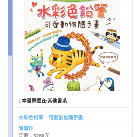
本書歸類在:
其他書系
水彩色鉛筆—可愛動物隨手畫
管育伶
定價：$260元