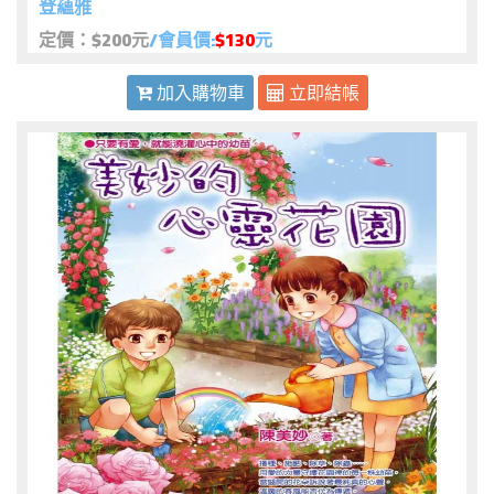
登蘊雅
定價：$200元
/會員價:
$130
元
加入購物車
立即結帳