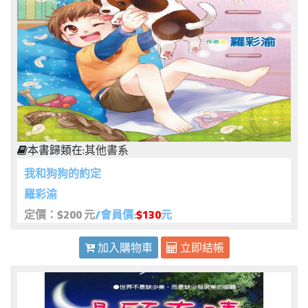
本書歸類在:
其他書系
我和狗狗的約定
羅彩渝
定價：$200 元
/會員價:
$130
元
加入購物車
立即結帳