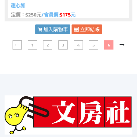
趙心如
定價：$250元
/會員價:
$175
元
加入購物車
立即結帳
1
2
3
4
5
6