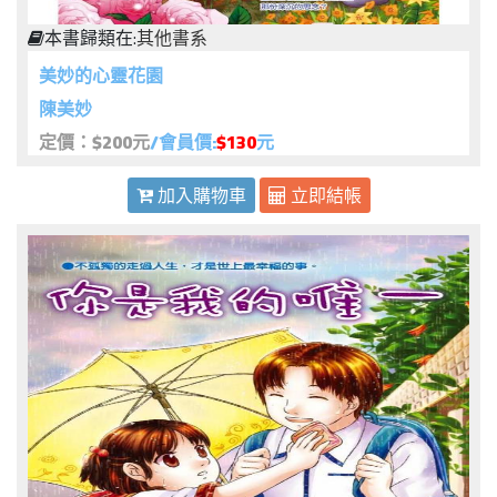
本書歸類在:
其他書系
美妙的心靈花園
陳美妙
定價：$200元
/會員價:
$130
元
加入購物車
立即結帳