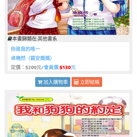
本書歸類在:
其他書系
你是我的唯一
卓曉然（錫安媽媽）
定價：$200元
/會員價:
$130
元
加入購物車
立即結帳