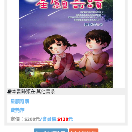
本書歸類在:
其他書系
星願奇蹟
費艷萍
定價：$200元
/會員價:
$120
元