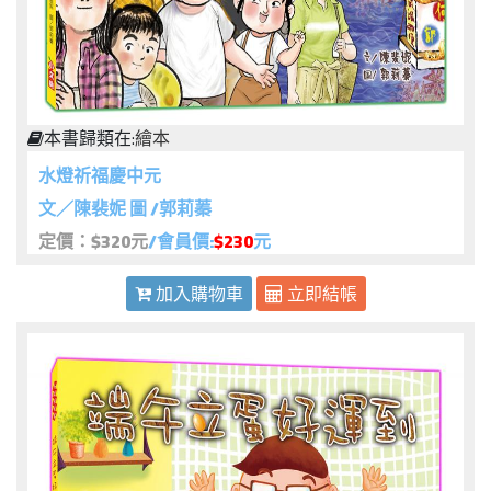
本書歸類在:
繪本
水燈祈福慶中元
文／陳裴妮 圖 /郭莉蓁
定價：$320元
/會員價:
$230
元
加入購物車
立即結帳