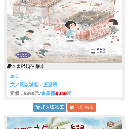
本書歸類在:
繪本
屋瓦
文／蔡淑媖 圖／王瀅琇
定價：$360元
/會員價:
$240
元
加入購物車
立即結帳