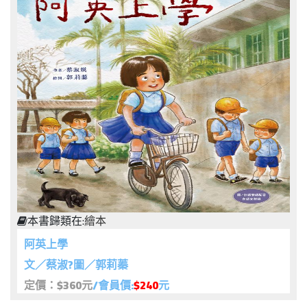
本書歸類在:
繪本
阿英上學
文／蔡淑?圖／郭莉蓁
定價：$360元
/會員價:
$240
元