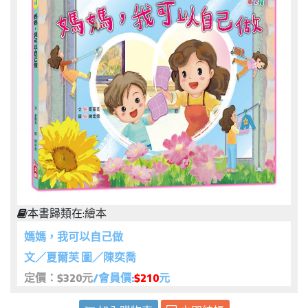
本書歸類在:
繪本
媽媽，我可以自己做
文／夏爾芙 圖／陳奕喬
定價：$320元
/會員價:
$210
元