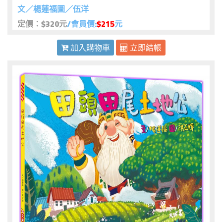
文／楊蓮福圖／伍洋
定價：$320元
/會員價:
$215
元
加入購物車
立即結帳