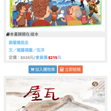
本書歸類在:
繪本
跟著媽祖走
文／楊蓮福圖／伍洋
定價：$320元
/會員價:
$215
元
加入購物車
立即結帳