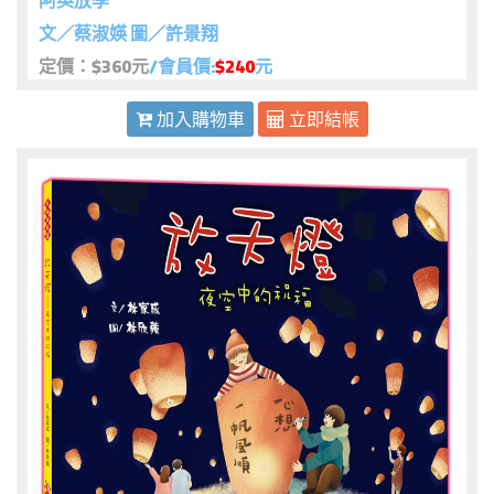
阿英放學
文／蔡淑媖 圖／許景翔
定價：$360元
/會員價:
$240
元
加入購物車
立即結帳