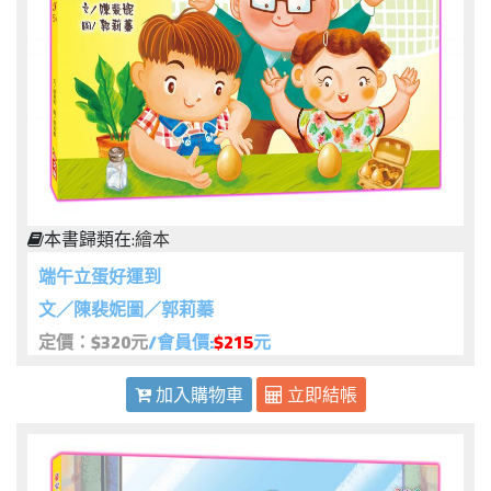
本書歸類在:
繪本
端午立蛋好運到
文／陳裴妮圖／郭莉蓁
定價：$320元
/會員價:
$215
元
加入購物車
立即結帳