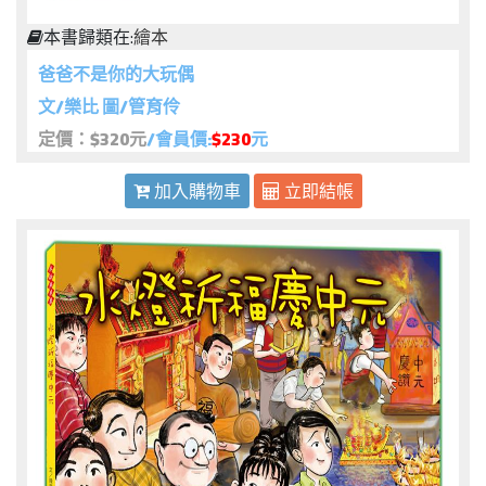
本書歸類在:
繪本
爸爸不是你的大玩偶
文/樂比 圖/管育伶
定價：$320元
/會員價:
$230
元
加入購物車
立即結帳