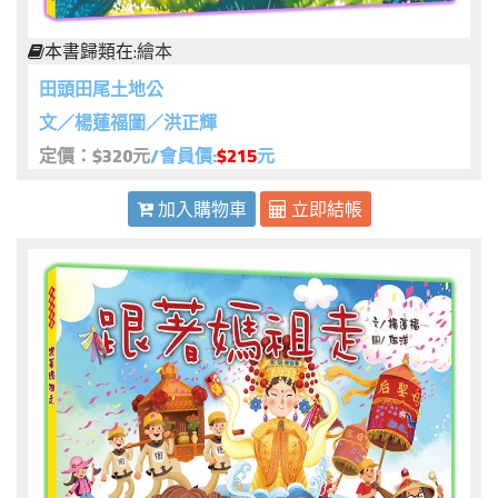
本書歸類在:
繪本
田頭田尾土地公
文／楊蓮福圖／洪正輝
定價：$320元
/會員價:
$215
元
加入購物車
立即結帳