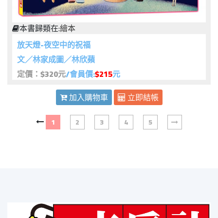
本書歸類在:
繪本
放天燈-夜空中的祝福
文／林家成圖／林欣蘋
定價：$320元
/會員價:
$215
元
加入購物車
立即結帳
1
2
3
4
5